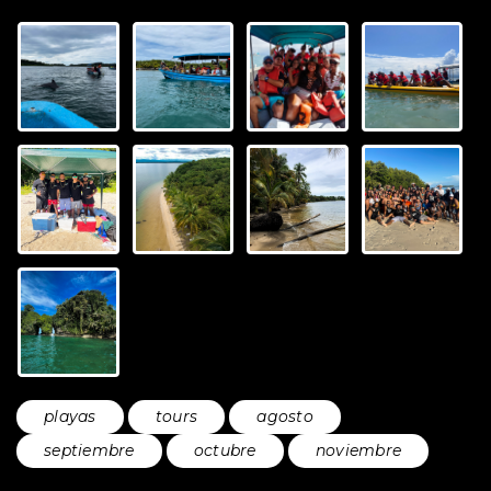
playas
tours
agosto
septiembre
octubre
noviembre