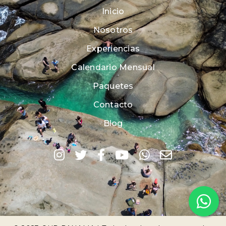
Inicio
Nosotros
Experiencias
Calendario Mensual
Paquetes
Contacto
Blog